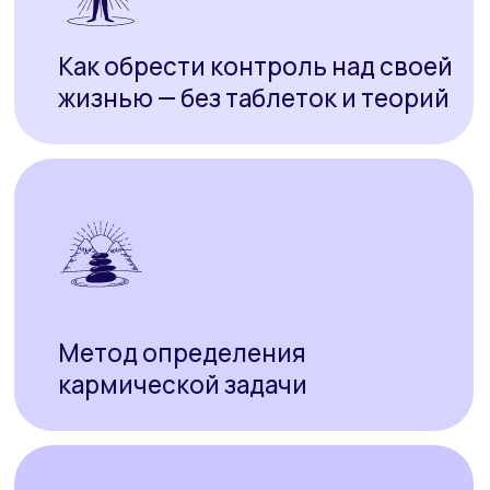
Клинический психолог
Более 20 лет практики
Основатель Академии Omline
Автор метода работы с кармой,
эмоциями и сверхсознанием
Зарегистрироваться
Этот вебинар — первый шаг