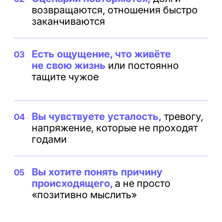
Как работает карма и законы
Вселенной
Как наши эмоции формируют
наше настоящее и влияют
на будущее