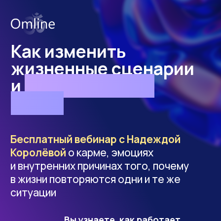
Как изменить
жизненные сценарии
и
улучшить свою
жизнь
Бесплатный вебинар с Надеждой
Королёвой
о карме, эмоциях
и внутренних причинах того, почему
в жизни повторяются одни и те же
ситуации
Вы узнаете, как работает
кармический коридор,
почему усилия не дают
результата и с чего на самом
деле начинаются перемены
Запись вебинара
от 22 января 2026 г.