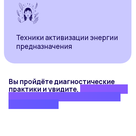
к пониманию, почему ваша
жизнь складывается
именно
так, и что с этим
можно сделать уже сейчас.
Начните с простого шага
и почувствуйте разницу.
Как изменить жизненные
сценарии и
улучшить
свою жизнь