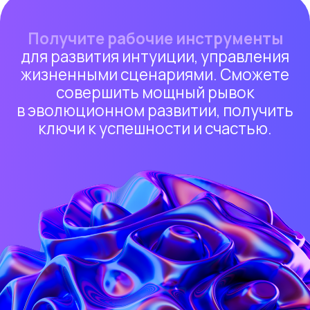
Этот вебинар для вас,
если вы узнаёте себя
хотя бы в одном пункте
Вы много делаете, стараетесь
,
01
но деньги, отношения или здоровье
не выходят на стабильный уровень
Сценарии повторяются,
долги
02
возвращаются, отношения быстро
заканчиваются