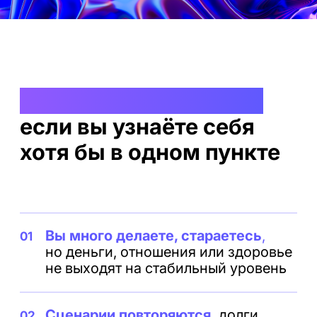
Есть ощущение, что живёте
03
не свою жизнь
или постоянно
тащите чужое
Вы чувствуете усталость,
тревогу,
04
напряжение, которые не проходят
годами
Вы хотите понять причину
05
происходящего,
а не просто
«позитивно мыслить»
Подход Надежды —
психология и практика
Что вы узнаете
в течение вебинара