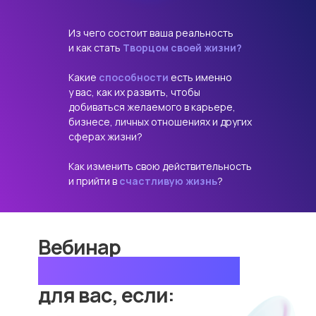
Из чего состоит ваша реальность
и как стать
Творцом своей жизни?
Какие
способности
есть именно
у вас, как их развить, чтобы
добиваться желаемого в карьере,
бизнесе, личных отношениях и других
сферах жизни?
Как изменить свою действительность
и прийти в
счастливую жизнь
?
Вебинар
«Человек Будущего»
для вас, если: