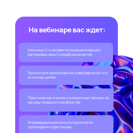
На вебинаре вас ждет:
Минимум 2-х часовое погружение в процесс
распаковки своих СуперВозможностей
Техники для прописывания новой реальности и
истинных целей
Практические знания и уникальные техники на
раскрытие ваших способностей
Индивидуальная консультация после
прохождения практикума