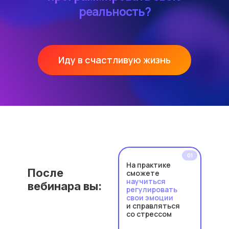
реальность?
Иду в счастливую жизнь
01
На практике
После
сможете
научиться
вебинара вы:
регулировать
свои эмоции
и справляться
со стрессом