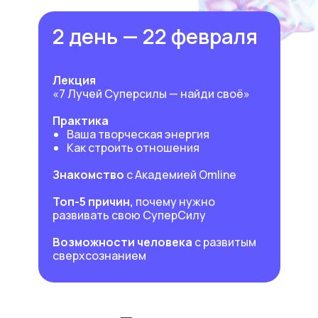
2 день — 22 февраля
Лекция
«7 Лучей Суперсилы — найди своё»
Практика
Ваша творческая энергия
Как строить отношения
Знакомство
с Академией Omline
Топ-5 причин,
почему нужно
развивать свою СуперСилу
Возможности человека
с развитым
сверхсознанием