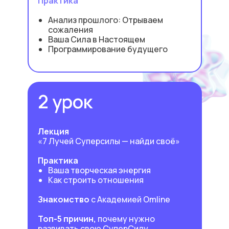
Практика
Анализ прошлого: Отрываем
сожаления
Ваша Сила в Настоящем
Программирование будущего
2 урок
Лекция
«7 Лучей Суперсилы — найди своё»
Практика
Ваша творческая энергия
Как строить отношения
Знакомство
с Академией Omline
Топ-5 причин,
почему нужно
развивать свою СуперСилу