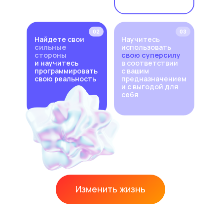
02
03
Найдете свои
Научитесь
сильные
использовать
стороны
свою суперсилу
и научитесь
в соответствии
программировать
с вашим
свою реальность
предназначением
и с выгодой для
себя
Изменить жизнь