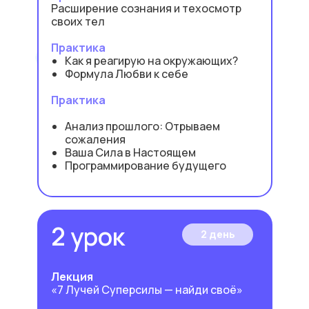
Расширение сознания и техосмотр
своих тел
Практика
Как я реагирую на окружающих?
Формула Любви к себе
Практика
Анализ прошлого: Отрываем
сожаления
Ваша Сила в Настоящем
Программирование будущего
2 урок
2 день
Лекция
«7 Лучей Суперсилы — найди своё»